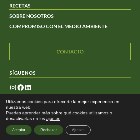
RECETAS
SOBRE NOSOTROS
COMPROMISO CON EL MEDIO AMBIENTE
CONTACTO
SÍGUENOS
Instagram
Facebook
LinkedIn
Utilizamos cookies para ofrecerte la mejor experiencia en
nuestra web.
AVISO LEGAL
POLÍTICA DE PRIVACIDAD
Puedes aprender más sobre qué cookies utilizamos o
desactivarlas en los
ajustes
.
POLÍTICA DE COOKIES
CONFIGURAR COOKIES
Aceptar
Rechazar
Ajustes
© COPYRIGHT 2026. FROTZ S.A.