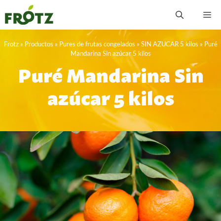
Saltar
M
al
contenido
Frotz
»
Productos
»
Pures de frutas congelados
»
SIN AZUCAR 5 kilos
»
Puré
Mandarina Sin azúcar 5 kilos
Puré Mandarina Sin
azúcar 5 kilos