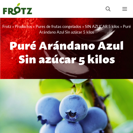
Saltar
M
al
contenido
Frotz
»
Productos
»
Pures de frutas congelados
»
SIN AZUCAR 5 kilos
»
Puré
Arándano Azul Sin azúcar 5 kilos
Puré Arándano Azul
Sin azúcar 5 kilos