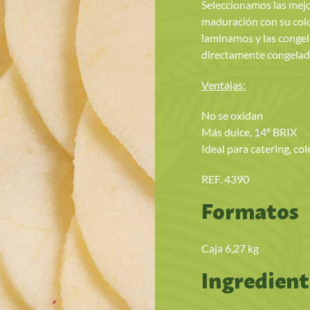
Seleccionamos las mej
maduración con su color
laminamos y las congel
directamente congeladas
Ventajas:
No se oxidan
Más dulce, 14º BRIX
Ideal para catering, co
REF. 4390
Formatos
Caja 6,27 kg
Ingredient