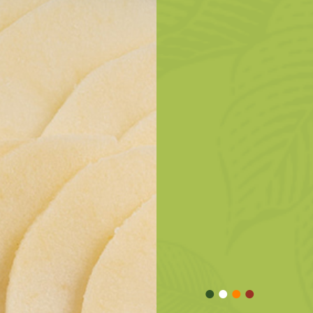
•
•
•
•