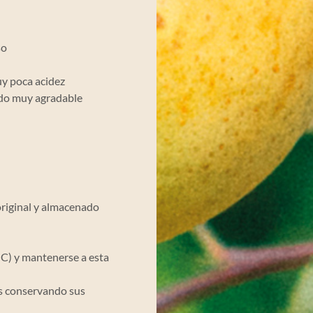
so
uy poca acidez
cado muy agradable
riginal y almacenado
 C) y mantenerse a esta
s conservando sus