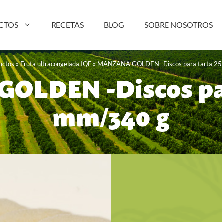
CTOS
RECETAS
BLOG
SOBRE NOSOTROS
uctos
»
Fruta ultracongelada IQF
»
MANZANA GOLDEN -Discos para tarta 2
LDEN -Discos par
mm/340 g