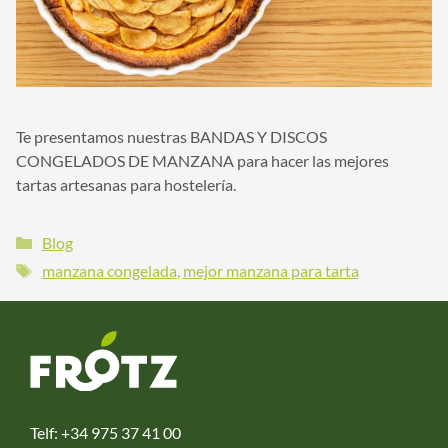
Te presentamos nuestras BANDAS Y DISCOS
CONGELADOS DE MANZANA para hacer las mejores
tartas artesanas para hostelería.
Categorías
Blog
Etiquetas
manzana congelada
,
mejor manzana para tarta
Telf:
+34 975 37 41 00