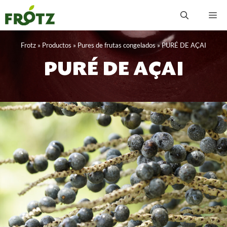
Saltar
M
al
contenido
Frotz
»
Productos
»
Pures de frutas congelados
»
PURÉ DE AÇAI
PURÉ DE AÇAI