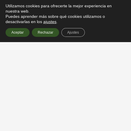
PRODUCTOS
Utilizamos cookies para ofrecerte la mejor experiencia en
Fruta ultracongelada IQF
nuestra web.
Puedes aprender más sobre qué cookies utilizamos o
Pures de frutas congelados
desactivarlas en los
ajustes
.
Coulis
Aceptar
Rechazar
Ajustes
RECETAS
SOBRE NOSOTROS
COMPROMISO CON EL MEDIO AMBIENTE
CONTACTO
SÍGUENOS
Instagram
Facebook
LinkedIn