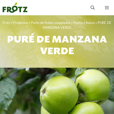
Saltar
M
al
contenido
Frotz
»
Productos
»
Pures de frutas congelados
»
Pepita y hueso
»
PURÉ DE
MANZANA VERDE
PURÉ DE MANZANA
VERDE