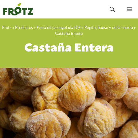
Saltar
M
al
contenido
Frotz
»
Productos
»
Fruta ultracongelada IQF
»
Pepita, hueso y de la huerta
»
Castaña Entera
Castaña Entera